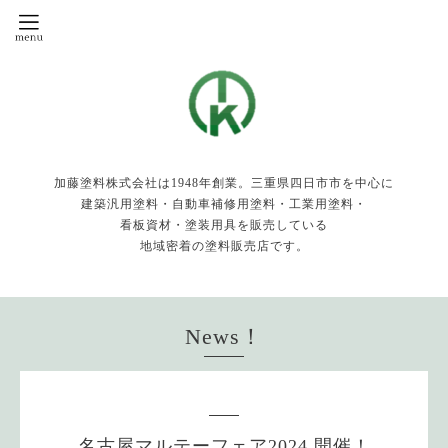
加藤塗料株式会社は1948年創業。三重県四日市市を中心に
建築汎用塗料・自動車補修用塗料・工業用塗料・
看板資材・塗装用具を販売している
地域密着の塗料販売店です。
News！
名古屋マルテーフェア2024 開催！